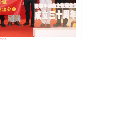
影留念
长
文化研究会会长禹同生做了工作报告，报告中进
过了增补名誉会长、副会长、理事。增补中国中药
桐代表分支机构做了工作汇报，她从中医药国际
树立分会形象、迎接来访外出考察交流、工作业
“中国（国际）中医药文化博览会”、开展“中医
情况做了总结和详细汇报。她表示：党的二十大报
药传承创新发展，对构建中国式现代化新道路下
文化研究会中医药国际交流分会要认真学习贯彻落
药文化研究会提出的创新发展思路和重点工作安
中国药文化研究会的领导下，遵守宪法、法律、
交流与合作。