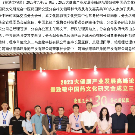
（黄迪文报道）2023年7月8日-9日，2023大健康产业发展高峰论坛暨致敬中国药
国药文化研究会中医药国际交流分会相关领导和代表及有关嘉宾共300多人参加了庆
会中医药国际交流分会会长、原文化部影视文化交流中心常务秘书长郝雨桐，分会名
基金管理委员会副主任、中国老龄产业协会科技委员会副主任李岐，分会常务副会长
限公司总经理苍源，分会办公室主任郭文平、行政助理黄迪文，分会合作政府代表山
忠，中共德格县委常委向义，分会副会长单位德格宗萨藏医药有限公司董事长降拥彭
德林，理事单位北京二马生物科技有限公司董事长梁亚丽、总经理田甲、总经理助理
司河南信阳腾旺旅游开发有限公司董事长余新中、河南信阳腾旺旅游开发有限公司总