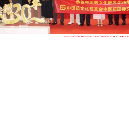
中国药文化研究会中医药国际交流分会参会代表合
郝雨桐当选中国药文化研究会副会
2023年7月8日上午，中国药文化研究会第六届第二次理事大会率先召开，中国药
行2022年工作总结与2023年工作计划；会议审议了通过了新成立的分会；审议了通
控股有限公司董事长陈映龙为名誉会长，郝雨桐为为中国药文化研究会副会长。郝雨
交流分会筹备并召开成立大会、加强分会队伍建设提高分会工作效率、强化宣传工作
务内容的推广等方面做了工作总结，针对进行“中医药国际交流示范基地”的建设工作、
药助力乡村振兴”、“健康养老促进工程”“数字化助力中医药产业”等重点项目推进的
告提出，把推进健康中国建设，把保障人民健康放在优先发展的战略位置，促进中医
的健康促进体系提出了更高要求。2023年是我国“十四五”规划的关键之年，中国药
实党的二十大会议精神及“十四五”关于推进中医药服务业发展的工作精神，依据中国
排，积极配合新时期国家着力改善民生和推进健康服务业高质量发展的工作部署，在
法规和国家政策，大力弘扬中医药文化，促进国际中医药事业发展，开展中医药技术