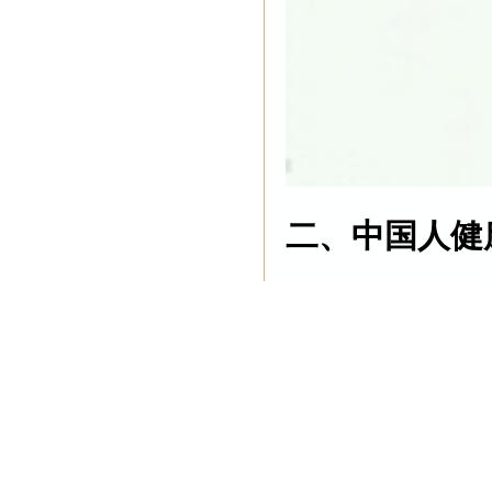
二、中国人健
中国人健康大
1，中国高血压人口
2，高血脂的有
3，糖尿病患者达
4，超重或者肥胖症
5，血脂异常的1